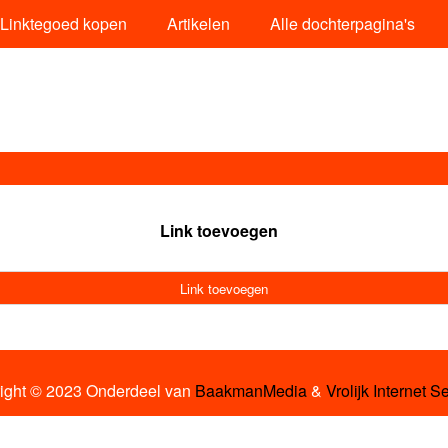
Linktegoed kopen
Artikelen
Alle dochterpagina's
Link toevoegen
Link toevoegen
ight © 2023 Onderdeel van
BaakmanMedia
&
Vrolijk Internet S