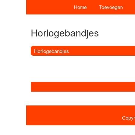
Home
Toevoegen
Horlogebandjes
Horlogebandjes
Copyr